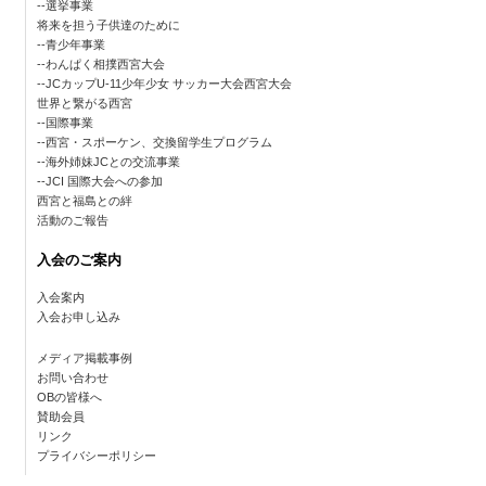
選挙事業
将来を担う子供達のために
青少年事業
わんぱく相撲西宮大会
JCカップU-11少年少女 サッカー大会西宮大会
世界と繋がる西宮
国際事業
西宮・スポーケン、交換留学生プログラム
海外姉妹JCとの交流事業
JCI 国際大会への参加
西宮と福島との絆
活動のご報告
入会のご案内
入会案内
入会お申し込み
メディア掲載事例
お問い合わせ
OBの皆様へ
賛助会員
リンク
プライバシーポリシー