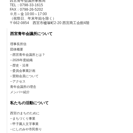
西宮青年会議所事務局
TEL：0798-33-1615
FAX：0798-26-5202
※月～金 10:00～17:00
（祝祭日、年末年始を除く）
〒662-0854 西宮市櫨塚町2-20 西宮商工会館4階
西宮青年会議所について
理事長所信
団体概要
西宮青年会議所とは？
2026年度組織
歴史・沿革
委員会事業計画
賛助会員について
アクセス
青年会議所の理念
メンバー紹介
私たちの活動について
西宮のまちのために
まちづくり事業
甲子園人文字事業
にしのみや市民祭り