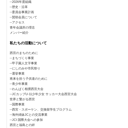
2026年度組織
歴史・沿革
委員会事業計画
賛助会員について
アクセス
青年会議所の理念
メンバー紹介
私たちの活動について
西宮のまちのために
まちづくり事業
甲子園人文字事業
にしのみや市民祭り
選挙事業
将来を担う子供達のために
青少年事業
わんぱく相撲西宮大会
JCカップU-11少年少女 サッカー大会西宮大会
世界と繋がる西宮
国際事業
西宮・スポーケン、交換留学生プログラム
海外姉妹JCとの交流事業
JCI 国際大会への参加
西宮と福島との絆