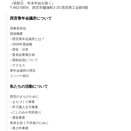
（祝祭日、年末年始を除く）
〒662-0854 西宮市櫨塚町2-20 西宮商工会館4階
西宮青年会議所について
理事長所信
団体概要
西宮青年会議所とは？
2026年度組織
歴史・沿革
委員会事業計画
賛助会員について
アクセス
青年会議所の理念
メンバー紹介
私たちの活動について
西宮のまちのために
まちづくり事業
甲子園人文字事業
にしのみや市民祭り
選挙事業
将来を担う子供達のために
青少年事業