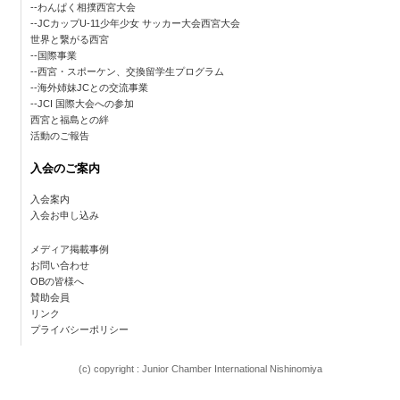
わんぱく相撲西宮大会
JCカップU-11少年少女 サッカー大会西宮大会
世界と繋がる西宮
国際事業
西宮・スポーケン、交換留学生プログラム
海外姉妹JCとの交流事業
JCI 国際大会への参加
西宮と福島との絆
活動のご報告
入会のご案内
入会案内
入会お申し込み
メディア掲載事例
お問い合わせ
OBの皆様へ
賛助会員
リンク
プライバシーポリシー
(c) copyright : Junior Chamber International Nishinomiya