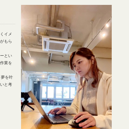
くイメ
がもら
ーとい
作業を
う夢を叶
いと考