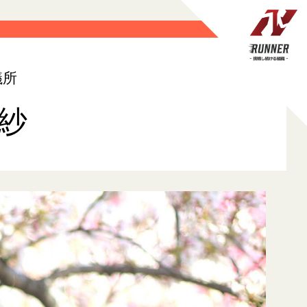
議所
里紗